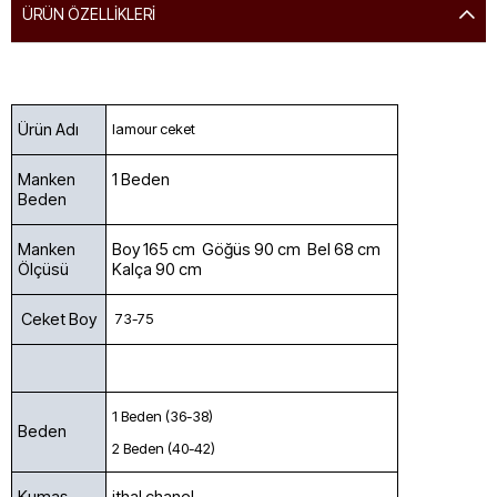
ÜRÜN ÖZELLIKLERI
Ürün Adı
lamour ceket
Manken
1 Beden
Beden
Manken
Boy 165 cm Göğüs 90 cm Bel 68 cm
Ölçüsü
Kalça 90 cm
Ceket Boy
73-75
1 Beden (36-38)
Beden
2 Beden (40-42)