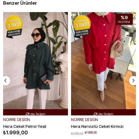
Benzer Ürünler
%9
İNDIRIM
Ücretsiz Kargo
Ücretsiz Kargo


Hızlı Teslimat
Hızlı Teslimat


Kolay Değişim
Kolay Değişim


NOIRRE DESİGN
NOIRRE DESİGN
Hera Ceket Petrol Yeşil
Hera Nervürlü Ceket Kırmızı
₺1.999,00
₺1.999,00
₺2.190,00