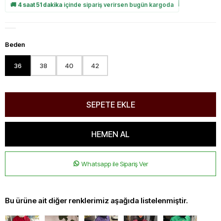
🚚
4 saat 51 dakika
içinde sipariş verirsen bugün kargoda
Beden
36
38
40
42
Whatsapp ile Sipariş Ver
Bu ürüne ait diğer renklerimiz aşağıda listelenmiştir.