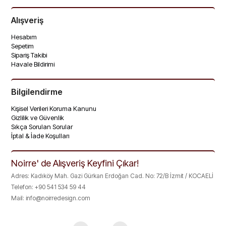
Alışveriş
Hesabım
Sepetim
Sipariş Takibi
Havale Bildirimi
Bilgilendirme
Kişisel Verileri Koruma Kanunu
Gizlilik ve Güvenlik
Sıkça Sorulan Sorular
İptal & İade Koşulları
Noirre' de Alışveriş Keyfini Çıkar!
Adres: Kadıköy Mah. Gazi Gürkan Erdoğan Cad. No: 72/B İzmit / KOCAELİ
Telefon: +90 541 534 59 44
Mail:
info@noirredesign.com