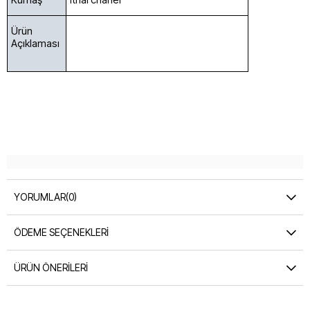
ithal chanel
Kumaş
Ürün
Açıklaması
YORUMLAR
(0)
ÖDEME SEÇENEKLERI
ÜRÜN ÖNERILERI