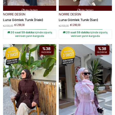
Hızlı Teslimat
Hızlı Teslimat


Kolay Değişim
Kolay Değişim


NOIRRE DESİGN
NOIRRE DESİGN
Luna Gömlek Tunik (haki)
Luna Gömlek Tunik (sarı)
₺1.299,00
₺1.299,00
₺2.100,00
₺2.100,00
🚚
20 saat 59 dakika
içinde sipariş
🚚
20 saat 59 dakika
içinde sipariş
verirsen yarın kargoda
verirsen yarın kargoda
%38
%38
İNDIRIM
İNDIRIM