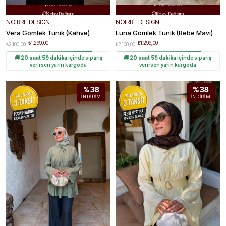
Kolay Değişim
Kolay Değişim


NOIRRE DESİGN
NOIRRE DESİGN
Vera Gömlek Tunik (Kahve)
Luna Gömlek Tunik (bebe Mavi)
₺1.299,00
₺1.299,00
₺2.100,00
₺2.100,00
🚚
20 saat 59 dakika
içinde sipariş
🚚
20 saat 59 dakika
içinde sipariş
verirsen yarın kargoda
verirsen yarın kargoda
%38
%38
İNDIRIM
İNDIRIM
Ücretsiz Kargo
Ücretsiz Kargo

