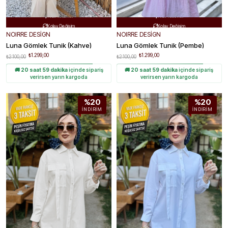
Ücretsiz Kargo
Ücretsiz Kargo


Hızlı Teslimat
Hızlı Teslimat


Kolay Değişim
Kolay Değişim


NOIRRE DESİGN
NOIRRE DESİGN
Luna Gömlek Tunik (kahve)
Luna Gömlek Tunik (pembe)
₺1.299,00
₺1.299,00
₺2.100,00
₺2.100,00
🚚
20 saat 59 dakika
içinde sipariş
🚚
20 saat 59 dakika
içinde sipariş
verirsen yarın kargoda
verirsen yarın kargoda
%20
%20
İNDIRIM
İNDIRIM