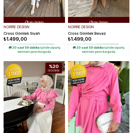
Ücretsiz Kargo
Ücretsiz Kargo


Hızlı Teslimat
Hızlı Teslimat


Kolay Değişim
Kolay Değişim


NOIRRE DESİGN
NOIRRE DESİGN
Cross Gömlek Siyah
Cross Gömlek Beyaz
₺1.499,00
₺1.499,00
🚚
20 saat 59 dakika
içinde sipariş
🚚
20 saat 59 dakika
içinde sipariş
verirsen yarın kargoda
verirsen yarın kargoda
%20
İNDIRIM