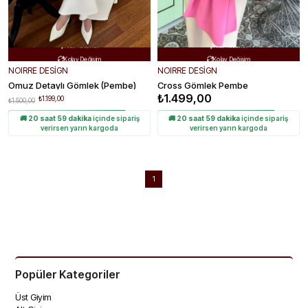
Ücretsiz Kargo
Ücretsiz Kargo


Hızlı Teslimat
Hızlı Teslimat


Kolay Değişim
Kolay Değişim


NOIRRE DESİGN
NOIRRE DESİGN
Omuz Detaylı Gömlek (Pembe)
Cross Gömlek Pembe
₺1.499,00
₺1.199,00
₺1.500,00
🚚
20 saat 59 dakika
içinde sipariş
🚚
20 saat 59 dakika
içinde sipariş
verirsen yarın kargoda
verirsen yarın kargoda
1
Popüler Kategoriler
Üst Giyim