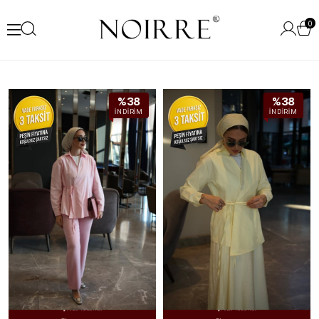
0
%38
%38
İNDIRIM
İNDIRIM
Ücretsiz Kargo
Ücretsiz Kargo


Hızlı Teslimat
Hızlı Teslimat


Kolay Değişim
Kolay Değişim

