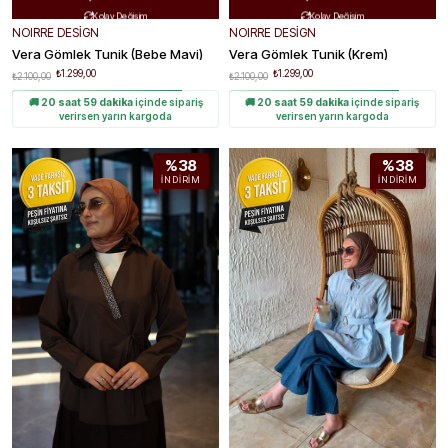
Kolay Değişim
Kolay Değişim


NOIRRE DESİGN
NOIRRE DESİGN
Vera Gömlek Tunik (Bebe Mavi)
Vera Gömlek Tunik (Krem)
₺1.299,00
₺1.299,00
₺2.100,00
₺2.100,00
🚚
20 saat 59 dakika
içinde sipariş
🚚
20 saat 59 dakika
içinde sipariş
verirsen yarın kargoda
verirsen yarın kargoda
%38
%38
İNDIRIM
İNDIRIM
Ücretsiz Kargo
Ücretsiz Kargo


Hızlı Teslimat
Hızlı Teslimat

