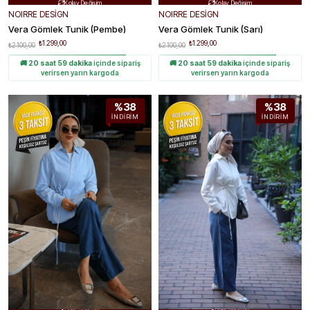
NOIRRE DESİGN
NOIRRE DESİGN
Vera Gömlek Tunik (Pembe)
Vera Gömlek Tunik (sarı)
₺1.299,00
₺1.299,00
₺2.100,00
₺2.100,00
🚚
20 saat 59 dakika
içinde sipariş
🚚
20 saat 59 dakika
içinde sipariş
verirsen yarın kargoda
verirsen yarın kargoda
%38
%38
İNDIRIM
İNDIRIM
Ücretsiz Kargo
Ücretsiz Kargo


Hızlı Teslimat
Hızlı Teslimat

