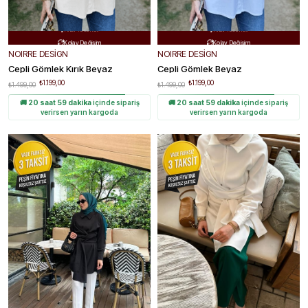
Ücretsiz Kargo
Ücretsiz Kargo


Hızlı Teslimat
Hızlı Teslimat


Kolay Değişim
Kolay Değişim


NOIRRE DESİGN
NOIRRE DESİGN
Cepli Gömlek Kırık Beyaz
Cepli Gömlek Beyaz
₺1.199,00
₺1.199,00
₺1.499,00
₺1.499,00
🚚
20 saat 59 dakika
içinde sipariş
🚚
20 saat 59 dakika
içinde sipariş
verirsen yarın kargoda
verirsen yarın kargoda