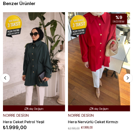
Benzer Ürünler
%9
İNDIRIM
Ücretsiz Kargo
Ücretsiz Kargo


Hızlı Teslimat
Hızlı Teslimat


Kolay Değişim
Kolay Değişim


NOIRRE DESİGN
NOIRRE DESİGN
Hera Ceket Petrol Yeşil
Hera Nervürlü Ceket Kırmızı
₺1.999,00
₺1.999,00
₺2.190,00