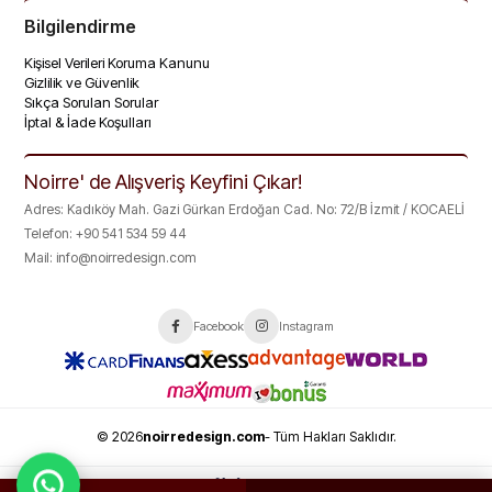
Bilgilendirme
Kişisel Verileri Koruma Kanunu
Gizlilik ve Güvenlik
Sıkça Sorulan Sorular
İptal & İade Koşulları
Noirre' de Alışveriş Keyfini Çıkar!
Adres: Kadıköy Mah. Gazi Gürkan Erdoğan Cad. No: 72/B İzmit / KOCAELİ
Telefon: +90 541 534 59 44
Mail:
info@noirredesign.com
Facebook
Instagram
© 2026
noirredesign.com
- Tüm Hakları Saklıdır.