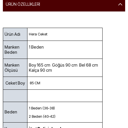
ÜRÜN ÖZELLIKLERI
Ürün Adı
Hera Ceket
Manken
1 Beden
Beden
Manken
Boy 165 cm Göğüs 90 cm Bel 68 cm
Ölçüsü
Kalça 90 cm
Ceket Boy
85 CM
1 Beden (36-38)
Beden
2 Beden (40-42)