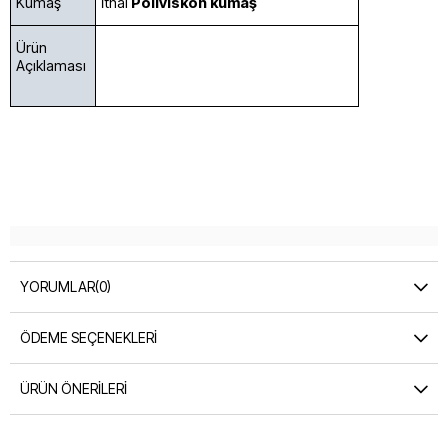
Kumaş
İthal
Poliviskon kumaş
Ürün
Açıklaması
YORUMLAR
(0)
ÖDEME SEÇENEKLERI
ÜRÜN ÖNERILERI