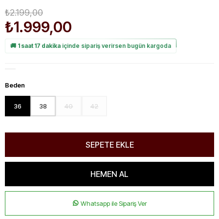
₺2.199,00
₺1.999,00
🚚
1 saat 17 dakika
içinde sipariş verirsen bugün kargoda
Beden
36
38
40
42
Whatsapp ile Sipariş Ver