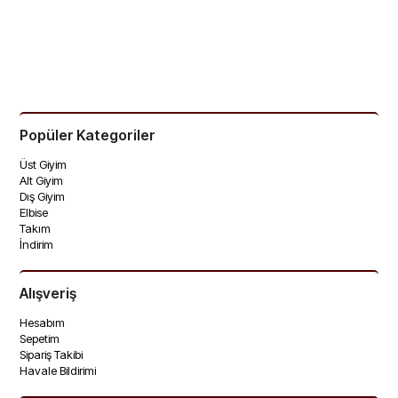
Popüler Kategoriler
Üst Giyim
Alt Giyim
Dış Giyim
Elbise
Takım
İndirim
Alışveriş
Hesabım
🚚
1 saat 17 dakika
içinde sipariş
🚚
1 saat 17 dakika
içinde sipariş
Sepetim
verirsen bugün kargoda
verirsen bugün kargoda
Sipariş Takibi
Havale Bildirimi