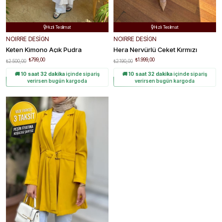
Ücretsiz Kargo
Ücretsiz Kargo


Hızlı Teslimat
Hızlı Teslimat


Kolay Değişim
Kolay Değişim


NOIRRE DESİGN
NOIRRE DESİGN
Keten Kimono Açık Pudra
Hera Nervürlü Ceket Kırmızı
₺799,00
₺1.999,00
₺2.500,00
₺2.190,00
🚚
10 saat 32 dakika
içinde sipariş
🚚
10 saat 32 dakika
içinde sipariş
verirsen bugün kargoda
verirsen bugün kargoda