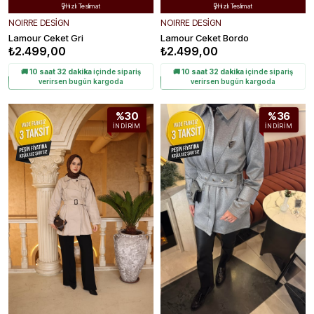
Hızlı Teslimat
Hızlı Teslimat


Kolay Değişim
Kolay Değişim


NOIRRE DESİGN
NOIRRE DESİGN
Lamour Ceket Gri
Lamour Ceket Bordo
₺2.499,00
₺2.499,00
🚚
10 saat 32 dakika
içinde sipariş
🚚
10 saat 32 dakika
içinde sipariş
verirsen bugün kargoda
verirsen bugün kargoda
%30
%36
İNDIRIM
İNDIRIM
Ücretsiz Kargo
Ücretsiz Kargo

