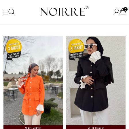
0
Ücretsiz Kargo
Ücretsiz Kargo


Hızlı Teslimat
Hızlı Teslimat

