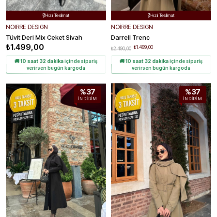
Ücretsiz Kargo
Ücretsiz Kargo


Hızlı Teslimat
Hızlı Teslimat


Kolay Değişim
Kolay Değişim


NOIRRE DESİGN
NOIRRE DESIGN
Tüvit Deri Mix Ceket Siyah
Darrell Trenç
₺1.499,00
₺1.499,00
₺2.490,00
🚚
10 saat 32 dakika
içinde sipariş
🚚
10 saat 32 dakika
içinde sipariş
verirsen bugün kargoda
verirsen bugün kargoda
%37
%37
İNDIRIM
İNDIRIM