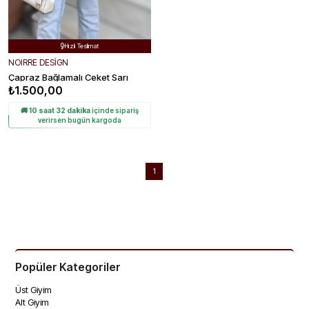
Ücretsiz Kargo

Hızlı Teslimat

Kolay Değişim

NOIRRE DESİGN
Çapraz Bağlamalı Ceket Sarı
₺1.500,00
🚚
10 saat 32 dakika
içinde sipariş
verirsen bugün kargoda
1
Popüler Kategoriler
Üst Giyim
Alt Giyim