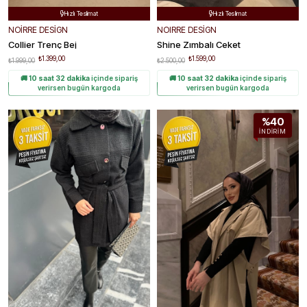
Hızlı Teslimat
Hızlı Teslimat


Kolay Değişim
Kolay Değişim


NOIRRE DESIGN
NOIRRE DESİGN
Collier Trenç Bej
Shine Zımbalı Ceket
₺1.399,00
₺1.599,00
₺1.999,00
₺2.500,00
🚚
10 saat 32 dakika
içinde sipariş
🚚
10 saat 32 dakika
içinde sipariş
verirsen bugün kargoda
verirsen bugün kargoda
%40
İNDIRIM