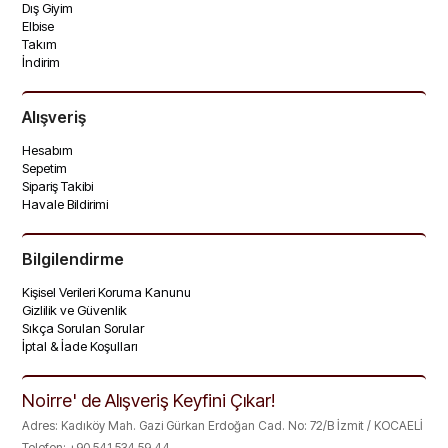
Dış Giyim
Elbise
Takım
İndirim
Alışveriş
Hesabım
Sepetim
Sipariş Takibi
Havale Bildirimi
Bilgilendirme
Kişisel Verileri Koruma Kanunu
Gizlilik ve Güvenlik
Sıkça Sorulan Sorular
İptal & İade Koşulları
Noirre' de Alışveriş Keyfini Çıkar!
Adres: Kadıköy Mah. Gazi Gürkan Erdoğan Cad. No: 72/B İzmit / KOCAELİ
Telefon: +90 541 534 59 44