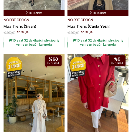
Ücretsiz Kargo
Ücretsiz Kargo


Hızlı Teslimat
Hızlı Teslimat


Kolay Değişim
Kolay Değişim


NOIRRE DESİGN
NOIRRE DESİGN
Mua Trenç (Siyah)
Mua Trenç (Çağla Yeşili)
₺2.499,00
₺2.499,00
₺3.990,00
₺3.990,00
🚚
10 saat 32 dakika
içinde sipariş
🚚
10 saat 32 dakika
içinde sipariş
verirsen bugün kargoda
verirsen bugün kargoda
%68
%9
İNDIRIM
İNDIRIM