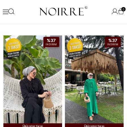
0
%37
%37
İNDIRIM
İNDIRIM
Ücretsiz Kargo
Ücretsiz Kargo

