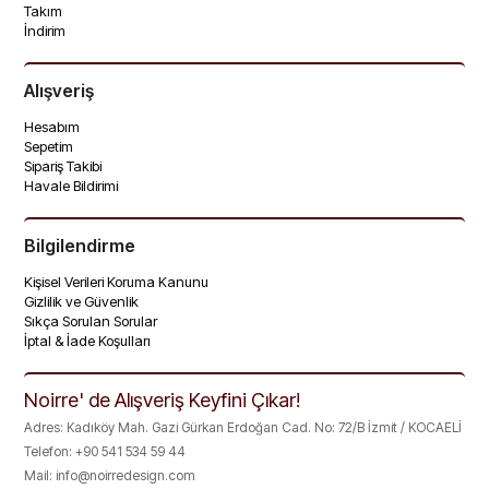
Takım
İndirim
Alışveriş
Hesabım
Sepetim
Sipariş Takibi
Havale Bildirimi
Bilgilendirme
Kişisel Verileri Koruma Kanunu
Gizlilik ve Güvenlik
Sıkça Sorulan Sorular
İptal & İade Koşulları
Noirre' de Alışveriş Keyfini Çıkar!
Adres: Kadıköy Mah. Gazi Gürkan Erdoğan Cad. No: 72/B İzmit / KOCAELİ
Telefon: +90 541 534 59 44
Mail:
info@noirredesign.com