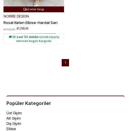
Ücretsiz Kargo

Hızlı Teslimat

NOIRRE DESİGN
Kolay Değişim

Royal Keten Elbise-Hardal Sarı
₺1.299,00
₺2.123,00
🚚
10 saat 30 dakika
içinde sipariş
verirsen bugün kargoda
1
Popüler Kategoriler
Üst Giyim
Alt Giyim
Dış Giyim
Elbise