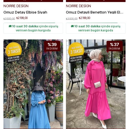
Hızlı Teslimat
Hızlı Teslimat


NOIRRE DESİGN
NOIRRE DESİGN
Kolay Değişim
Kolay Değişim


Omuz Detay Elbise Siyah
Omuz Detayli Benetton Yeşili Elbise
₺2.199,00
₺2.199,00
₺3.500,00
₺3.500,00
🚚
10 saat 30 dakika
içinde sipariş
🚚
10 saat 30 dakika
içinde sipariş
verirsen bugün kargoda
verirsen bugün kargoda
%39
%37
İNDIRIM
İNDIRIM