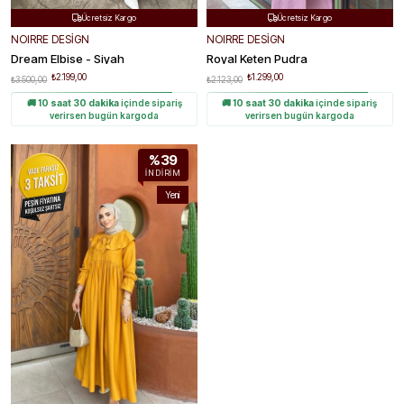
Ücretsiz Kargo
Ücretsiz Kargo


Hızlı Teslimat
Hızlı Teslimat


NOIRRE DESİGN
NOIRRE DESİGN
Kolay Değişim
Kolay Değişim


Dream Elbise - Siyah
Royal Keten Pudra
₺2.199,00
₺1.299,00
₺3.500,00
₺2.123,00
🚚
10 saat 30 dakika
içinde sipariş
🚚
10 saat 30 dakika
içinde sipariş
verirsen bugün kargoda
verirsen bugün kargoda
%39
İNDIRIM
Yeni
Ürün