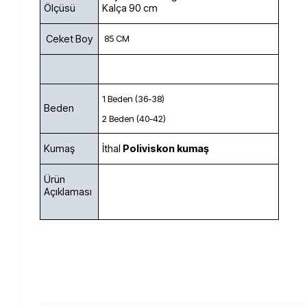
Ölçüsü
Kalça 90 cm
Ceket Boy
85 CM
1 Beden (36-38)
Beden
2 Beden (40-42)
Kumaş
İthal
Poliviskon kumaş
Ürün
Açıklaması