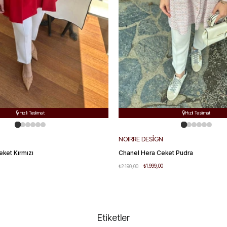
Ücretsiz Kargo
Ücretsiz Kargo


Hızlı Teslimat
Hızlı Teslimat


Kolay Değişim
Kolay Değişim


NOIRRE DESİGN
eket Kırmızı
Chanel Hera Ceket Pudra
₺1.999,00
₺2.190,00
Etiketler