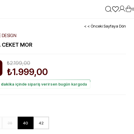
0
< < Önceki Sayfaya Dön
E DESİGN
 CEKET MOR
₺2.199,00
₺1.999,00
im
 dakika
içinde sipariş verirsen bugün kargoda
38
40
42