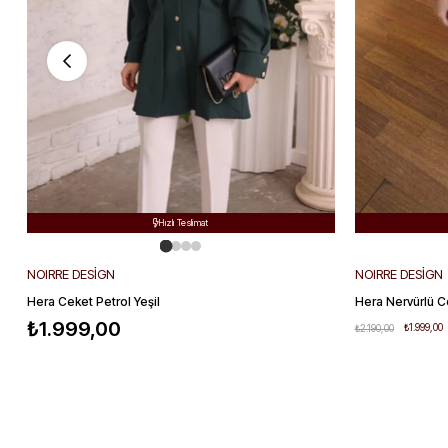
Ücretsiz Kargo

Hızlı Teslimat

Kolay Değişim

NOIRRE DESİGN
NOIRRE DESİGN
Hera Ceket Petrol Yeşil
Hera Nervürlü C
₺1.999,00
₺1.999,00
₺2.190,00