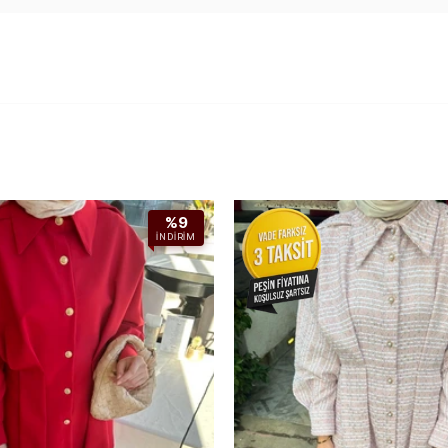
%9
İNDIRIM