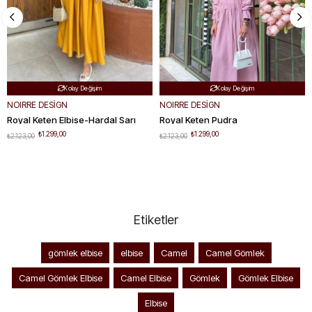
NOIRRE DESİGN
NOIRRE DESİGN
Royal Keten Elbise-Hardal Sarı
Royal Keten Pudra
₺1.299,00
₺1.299,00
₺2.123,00
₺2.123,00
Etiketler
gömlek elbise
elbise
Camel
Camel Gömlek
Camel Gömlek Elbise
Camel Elbise
Gömlek
Gömlek Elbise
Elbise