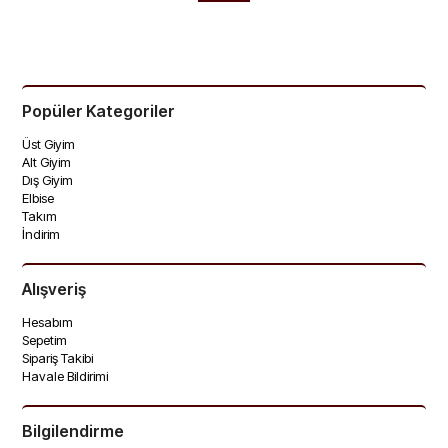
Popüler Kategoriler
🚚
17 saat 28 dakika
içinde sipariş
🚚
17 saat 28 dakika
içinde sipariş
Üst Giyim
verirsen yarın kargoda
verirsen yarın kargoda
Alt Giyim
Dış Giyim
Elbise
Takım
İndirim
Alışveriş
Hesabım
Sepetim
Sipariş Takibi
Havale Bildirimi
Bilgilendirme