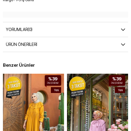
YORUMLAR
(0)
ÜRÜN ÖNERILERI
Benzer Ürünler
%39
%39
İNDIRIM
İNDIRIM
Yeni
Yeni
Ürün
Ürün