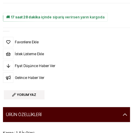
🚚
17 saat 28 dakika
içinde sipariş verirsen yarın kargoda
Favorilere Ekle
İstek Listeme Ekle
Fiyat Düşünce Haber Ver
Gelince Haber Ver
YORUM YAZ
ÜRÜN ÖZELLIKLERI
Kargo : 1-5 İş Günü