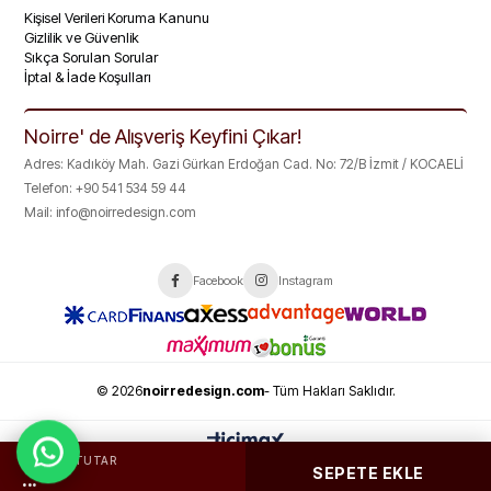
Kişisel Verileri Koruma Kanunu
Gizlilik ve Güvenlik
Sıkça Sorulan Sorular
İptal & İade Koşulları
Noirre' de Alışveriş Keyfini Çıkar!
Adres: Kadıköy Mah. Gazi Gürkan Erdoğan Cad. No: 72/B İzmit / KOCAELİ
Telefon: +90 541 534 59 44
Mail:
info@noirredesign.com
Facebook
Instagram
© 2026
noirredesign.com
- Tüm Hakları Saklıdır.
TOPLAM TUTAR
SEPETE EKLE
...