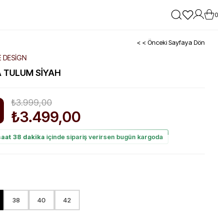
0
< < Önceki Sayfaya Dön
E DESİGN
 TULUM SIYAH
₺3.999,00
₺3.499,00
im
saat 38 dakika
içinde sipariş verirsen bugün kargoda
38
40
42