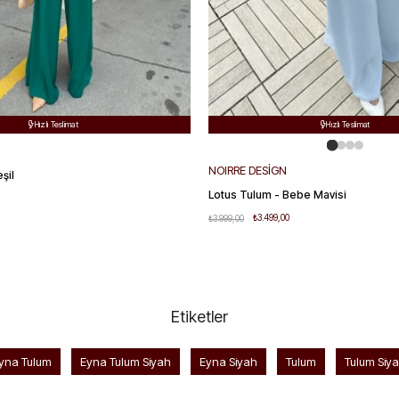
Ücretsiz Kargo
Ücretsiz Kargo


Hızlı Teslimat
Hızlı Teslimat


Kolay Değişim
Kolay Değişim


NOIRRE DESİGN
şil
Lotus Tulum - Bebe Mavisi
₺3.499,00
₺3.999,00
Etiketler
yna Tulum
Eyna Tulum Siyah
Eyna Siyah
Tulum
Tulum Siy