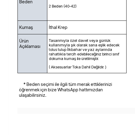
Beden
2 Beden (40-42)
Kumaş
İthal Krep
Ürün
Tasarımıyla özel davet veya günlük
kullanımıyla şık olarak sana eşlik edecek
Açıklaması
tolus tulup İlkbahar ve yaz aylarında
rahatlıkla tercih edebileceğiniz birinci sınıf
dokuma kumaş ile üretilmiştir.
( Aksesuarlar Toka Dahil Değildir. )
* Beden seçimi ile ilgili tüm merak ettiklerinizi
öğrenmek için bize WhatsApp hattımızdan
ulaşabilirsiniz.