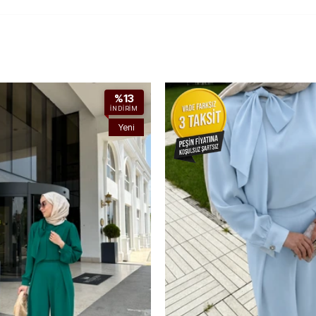
%13
İNDIRIM
Yeni
Ürün