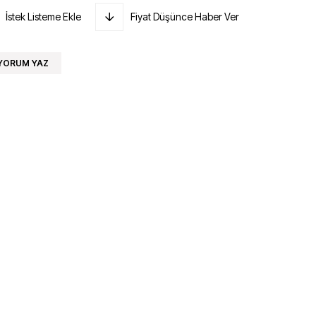
İstek Listeme Ekle
Fiyat Düşünce Haber Ver
YORUM YAZ