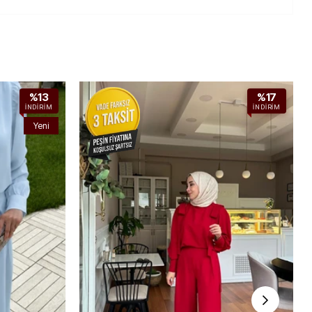
%13
%17
İNDIRIM
İNDIRIM
Yeni
Ürün