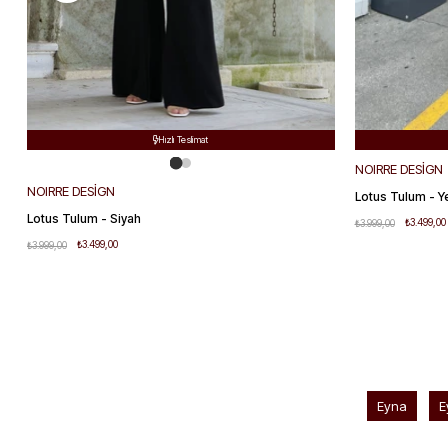
Ücretsiz Kargo

Hızlı Teslimat

Kolay Değişim

NOIRRE DESİGN
NOIRRE DESİGN
Lotus Tulum - Siyah
Lotus Tulum - Ye
₺3.499,00
₺3.499,00
₺3.999,00
₺3.999,00
Eyna
E