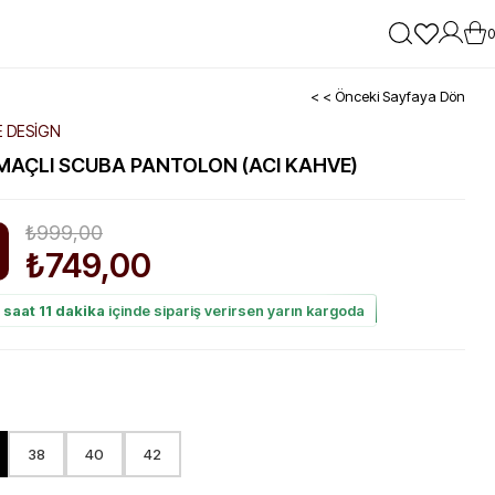
0
< < Önceki Sayfaya Dön
E DESİGN
MAÇLI SCUBA PANTOLON (ACI KAHVE)
₺999,00
₺749,00
im
 saat 11 dakika
içinde sipariş verirsen yarın kargoda
38
40
42