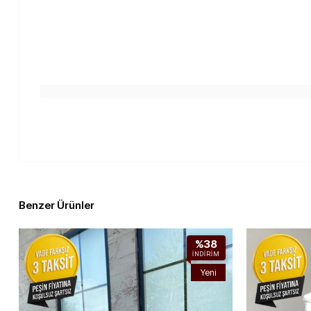
Benzer Ürünler
%38
İNDIRIM
Yeni
Ürün