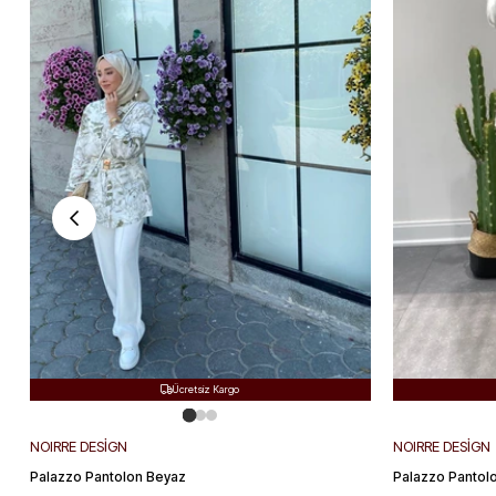
Ücretsiz Kargo

Hızlı Teslimat

Kolay Değişim

NOIRRE DESİGN
NOIRRE DESİGN
Palazzo Pantolon Beyaz
Palazzo Pantolo