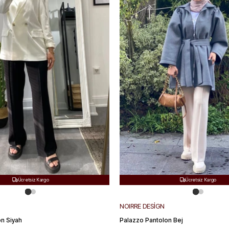
Ücretsiz Kargo
Ücretsiz Kargo


Hızlı Teslimat
Hızlı Teslimat


Kolay Değişim
Kolay Değişim


NOIRRE DESİGN
n Siyah
Palazzo Pantolon Bej