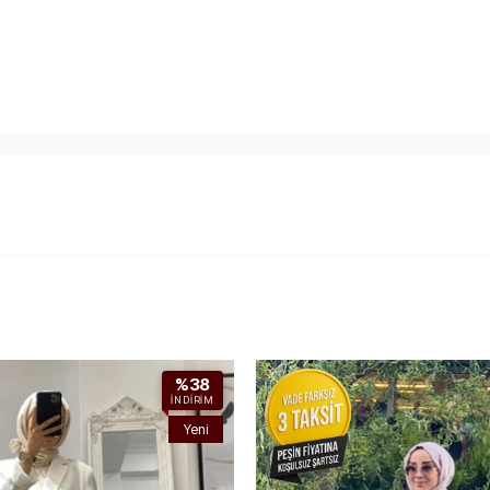
%38
İNDIRIM
Yeni
Ürün