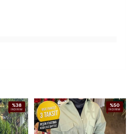
%38
%50
İNDIRIM
İNDIRIM