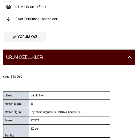
İstek Listeme Ekle
Fiyat Düşünce Haber Ver
YORUM YAZ
ÜRÜN ÖZELLIKLERI
Kargo : 1-5 İş Günü
Ürün Adı
Valonlu Etek
Manken Beden
36
Manken Ölçüsü
Boy 165 cm Göğüs 90 cm Bel 68 cm Kalça 90 cm
Sezon
2023/24
100 cm
Etek Boy