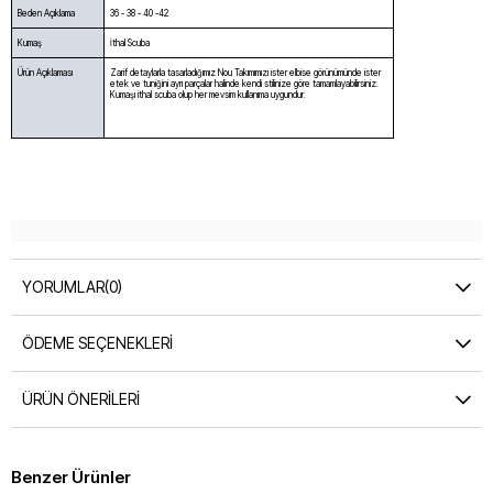
Beden Açıklama
36 - 38 - 40 -42
Kumaş
İthal Scuba
Ürün Açıklaması
Zarif detaylarla tasarladığımız Nou Takımımızı ister elbise görünümünde ister
etek ve tuniğini ayrı parçalar halinde kendi stilinize göre tamamlayabilirsiniz.
Kumaşı ithal scuba olup her mevsim kullanıma uygundur.
YORUMLAR
(0)
ÖDEME SEÇENEKLERI
ÜRÜN ÖNERILERI
Benzer Ürünler