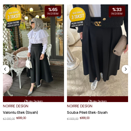
%65
%33
İNDIRIM
İNDIRIM
Ücretsiz Kargo
Ücretsiz Kargo


Hızlı Teslimat
Hızlı Teslimat


Kolay Değişim
Kolay Değişim


NOIRRE DESİGN
NOIRRE DESİGN
Valonlu Etek (Siyah)
Scuba Pileli Etek-Siyah
₺699,00
₺999,00
₺2.000,00
₺1.500,00