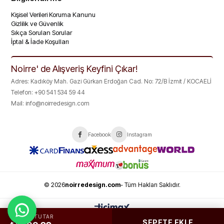
Kişisel Verileri Koruma Kanunu
Gizlilik ve Güvenlik
Sıkça Sorulan Sorular
İptal & İade Koşulları
Noirre' de Alışveriş Keyfini Çıkar!
Adres: Kadıköy Mah. Gazi Gürkan Erdoğan Cad. No: 72/B İzmit / KOCAELİ
Telefon: +90 541 534 59 44
Mail:
info@noirredesign.com
Facebook
Instagram
© 2026
noirredesign.com
- Tüm Hakları Saklıdır.
TOPLAM TUTAR
SEPETE EKLE