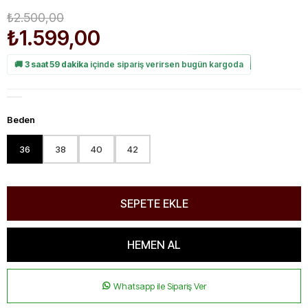
₺2.500,00
₺1.599,00
🚚
3 saat 59 dakika
içinde sipariş verirsen bugün kargoda
Beden
36
38
40
42
Whatsapp ile Sipariş Ver