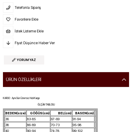
Telefonla Sipariş
Favorilere Ekle
İstek Listeme Ekle
Fiyat Düşünce Haber Ver
YORUM YAZ
ÜRÜN ÖZELLIKLERI
KARGO : Aynı Gün Ücretsiz Hızlı Kargo
ÖLÇÜM TABLOSU
BEDEN(size)
GÖĞÜS(cm)
BEL(cm)
BASEN(cm)
36
83-85
67-69
91-94
38
86-89
70-73
95-98
40
90-94
74-78
99-102