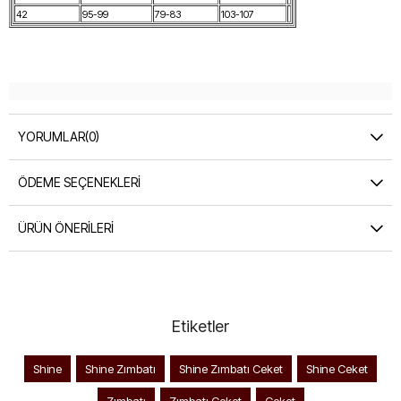
42
95-99
79-83
103-107
YORUMLAR
(0)
ÖDEME SEÇENEKLERI
ÜRÜN ÖNERILERI
Etiketler
Shine
Shine Zımbatı
Shine Zımbatı Ceket
Shine Ceket
Zımbatı
Zımbatı Ceket
Ceket