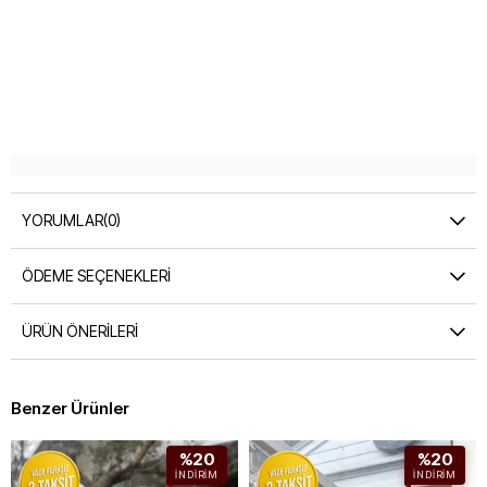
YORUMLAR
(0)
ÖDEME SEÇENEKLERI
ÜRÜN ÖNERILERI
Benzer Ürünler
%20
%20
İNDIRIM
İNDIRIM