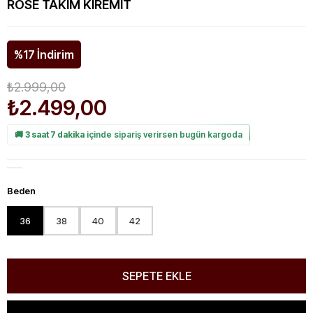
ROSE TAKIM KIREMIT
%
17
İndirim
₺2.999,00
₺2.499,00
🚚
3 saat 7 dakika
içinde sipariş verirsen bugün kargoda
Beden
36
38
40
42