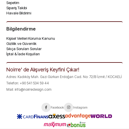
Sepetim
Sipariş Takibi
Havale Bildirimi
Bilgilendirme
Kişisel Verileri Koruma Kanunu
Gizlilik ve Güvenlik
Sıkça Sorulan Sorular
İptal & İade Koşulları
Noirre' de Alışveriş Keyfini Çıkar!
Adres: Kadıköy Mah. Gazi Gürkan Erdoğan Cad. No: 72/B İzmit / KOCAELİ
Telefon: +90 541 534 59 44
Mail:
info@noirredesign.com
Facebook
Instagram