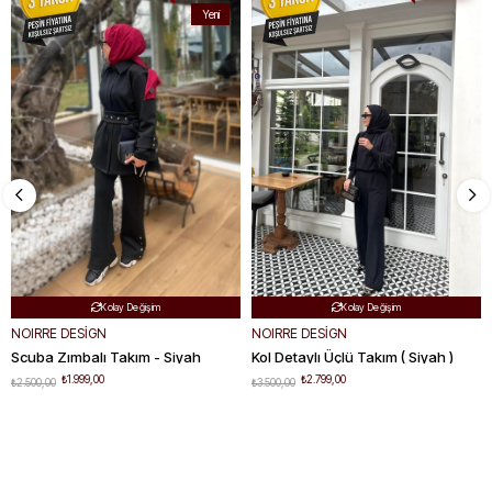
Yeni
Ürün
Ücretsiz Kargo
Ücretsiz Kargo


Hızlı Teslimat
Hızlı Teslimat


Kolay Değişim
Kolay Değişim


NOIRRE DESİGN
NOIRRE DESİGN
Scuba Zımbalı Takım - Siyah
Kol Detaylı Üçlü Takım ( Siyah )
₺1.999,00
₺2.799,00
₺2.500,00
₺3.500,00