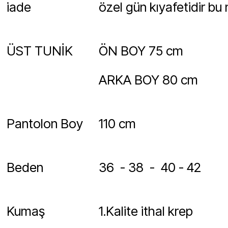
iade
özel gün kıyafetidir bu
ÜST TUNİK
ÖN BOY 75 cm
ARKA BOY 80 cm
Pantolon Boy
110 cm
Beden
36 - 38 - 40 - 42
Kumaş
1.Kalite ithal krep