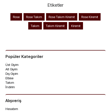
Etiketler
Rose
Rose Takım
Rose Takım Kiremit
Rose Kiremit
Takım
Takım Kiremit
Kiremit
Popüler Kategoriler
Üst Giyim
Alt Giyim
🚚
3 saat 7 dakika
içinde sipariş
🚚
3 saat 7 dakika
içinde sipariş
Dış Giyim
verirsen bugün kargoda
verirsen bugün kargoda
Elbise
Takım
İndirim
Alışveriş
Hesabım