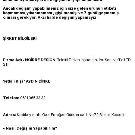
Ancak değişim yapabilmeniz için size gelen ürünün etiketi
kopmaması,yıkanmaması , giyilmemiş ve 7 günü geçmemiş
olması gerekiyor. Aksi halde değişim yapamayız.
ŞİRKET BİLGİLERİ
Firma Adı : NOİRRE DESİGN
Tekstil Turizm İnşaat İth. İhr. San. ve Tic LTD
ŞTİ
Yetkili Kişi :
AYDIN DİNKE
Telefon:
0531 365 33 32
Adres:
Kadıköy mah. Gazi Erdoğan Gürkan cad. No.72 B İzmit Kocaeli
- Nasıl Değişim Yapabilirim?