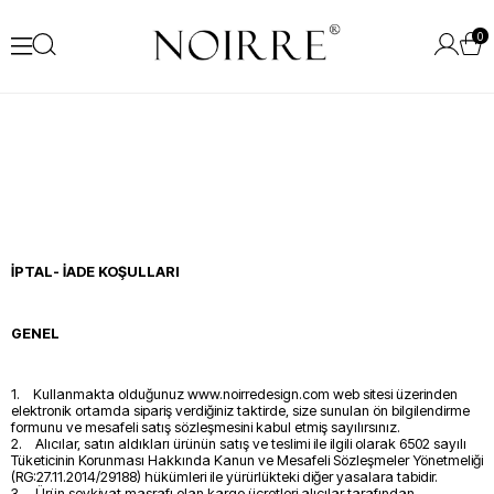
0
İPTAL- İADE KOŞULLARI
GENEL
1. Kullanmakta olduğunuz www.noirredesign.com web sitesi üzerinden
elektronik ortamda sipariş verdiğiniz taktirde, size sunulan ön bilgilendirme
formunu ve mesafeli satış sözleşmesini kabul etmiş sayılırsınız.
2. Alıcılar, satın aldıkları ürünün satış ve teslimi ile ilgili olarak 6502 sayılı
Tüketicinin Korunması Hakkında Kanun ve Mesafeli Sözleşmeler Yönetmeliği
(RG:27.11.2014/29188) hükümleri ile yürürlükteki diğer yasalara tabidir.
3. Ürün sevkiyat masrafı olan kargo ücretleri alıcılar tarafından