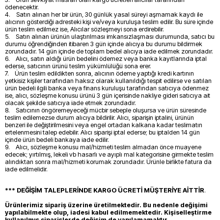
ödenecektir.
4. Satın alınan her bir ürün, 30 günlük yasal süreyi aşmamak kaydı ile
alıcının gösterdiği adresteki kişi ve/veya kuruluşa teslim edilir. Bu süre içinde
ürün teslim edilmez ise, Alıcılar sözleşmeyi sona erdirebilir.
5. Satın alınan ürünün ulaştırılması imkansızlaşması durumunda, satıcı bu
durumu öğrendiğinden itibaren 3 gün içinde alıcıya bu durumu bildirmek
zorundadır. 14 gün içinde de toplam bedel alıcıya iade edilmek zorundadır.
6. Alıcı, satın aldığı ürün bedelini ödemez veya banka kayıtlarında iptal
ederse, satıcının ürünü teslim yükümlülüğü sona erer.
7. Ürün teslim edildikten sonra, alıcının ödeme yaptığı kredi kartının
yetkisiz kişiler tarafından haksız olarak kullanıldığı tespit edilirse ve satılan
ürün bedeli ilgili banka veya finans kuruluşu tarafından satıcıya ödenmez
ise, alıcı, sözleşme konusu ürünü 3 gün içerisinde nakliye gideri satıcıya ait
olacak şekilde satıcıya iade etmek zorundadır.
8. Satıcının öngöremeyeceği mücbir sebeple oluşursa ve ürün süresinde
teslim edilemezse durum alıcıya bildirilir. Alıcı, siparişin iptalini, ürünün
benzeri ile değiştirilmesini veya engel ortadan kalkana kadar teslimatın
ertelenmesini talep edebilir. Alıcı siparişi iptal ederse; bu iptalden 14 gün
içinde ürün bedeli bankaya iade edilir.
9. Alıcı, sözleşme konusu mal/hizmeti teslim almadan önce muayene
edecek; yırtılmış, lekeli vb hasarlı ve ayıplı mal kategorisine girmekte teslim
alındıktan sonra mal/hizmeti korumak zorundadır. Ürünle birlikte fatura da
iade edilmelidir.
*** DEĞİŞİM TALEPLERİNDE KARGO ÜCRETİ MÜŞTERİYE AİTTİR
.
Ürünlerimiz sipariş üzerine üretilmektedir. Bu nedenle değişimi
yapılabilmekte olup, iadesi kabul edilmemektedir. Kişiselleştirme
kullanılmış siparişlerde değişim de yapılamamaktır.