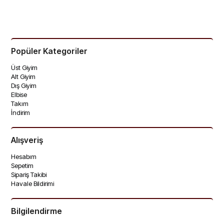
Popüler Kategoriler
🚚
32 dakika
içinde sipariş verirsen
🚚
32 dakika
içinde sipariş verirsen
Üst Giyim
bugün kargoda
bugün kargoda
Alt Giyim
Dış Giyim
Elbise
Takım
İndirim
Alışveriş
Hesabım
Sepetim
Sipariş Takibi
Havale Bildirimi
Bilgilendirme