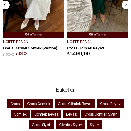
Ücretsiz Kargo
Ücretsiz Kargo


Hızlı Teslimat
Hızlı Teslimat


Kolay Değişim
Kolay Değişim


NOIRRE DESİGN
NOIRRE DESİGN
Omuz Detaylı Gömlek (Pembe)
Cross Gömlek Beyaz
₺1.499,00
₺1.199,00
₺1.500,00
Etiketler
Cross
Cross Gömlek
Cross Gömlek Beyaz
Cross Beyaz
Gömlek
Gömlek Beyaz
Beyaz
Cross Gömlek Siyah
Cross Siyah
Gömlek Siyah
Siyah