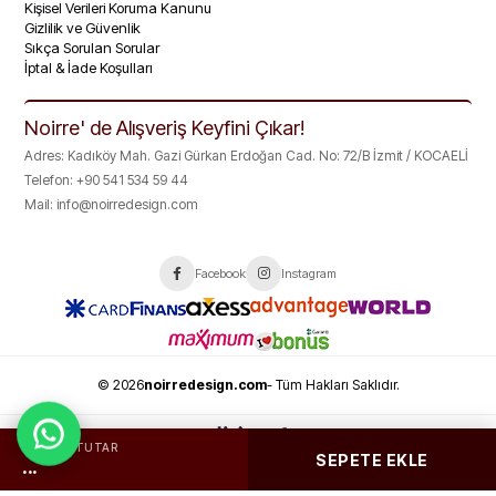
Kişisel Verileri Koruma Kanunu
Gizlilik ve Güvenlik
Sıkça Sorulan Sorular
İptal & İade Koşulları
Noirre' de Alışveriş Keyfini Çıkar!
Adres: Kadıköy Mah. Gazi Gürkan Erdoğan Cad. No: 72/B İzmit / KOCAELİ
Telefon: +90 541 534 59 44
Mail:
info@noirredesign.com
Facebook
Instagram
© 2026
noirredesign.com
- Tüm Hakları Saklıdır.
TOPLAM TUTAR
SEPETE EKLE
...