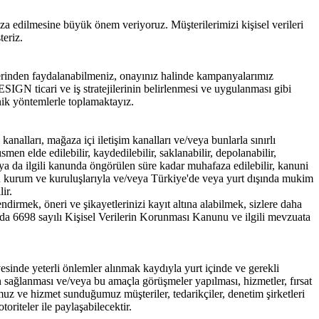
dilmesine büyük önem veriyoruz. Müşterilerimizi kişisel verileri
teriz.
erinden faydalanabilmeniz, onayınız halinde kampanyalarımız
ESIGN ticari ve iş stratejilerinin belirlenmesi ve uygulanması gibi
ronik yöntemlerle toplamaktayız.
nalları, mağaza içi iletişim kanalları ve/veya bunlarla sınırlı
smen elde edilebilir, kaydedilebilir, saklanabilir, depolanabilir,
lan ya da ilgili kanunda öngörülen süre kadar muhafaza edilebilir, kanuni
mu kurum ve kuruluşlarıyla ve/veya Türkiye'de veya yurt dışında mukim
lir.
rmek, öneri ve şikayetlerinizi kayıt altına alabilmek, sizlere daha
rda 6698 sayılı Kişisel Verilerin Korunması Kanunu ve ilgili mevzuata
esinde yeterli önlemler alınmak kaydıyla yurt içinde ve gerekli
inin sağlanması ve/veya bu amaçla görüşmeler yapılması, hizmetler, fırsat
muz ve hizmet sunduğumuz müşteriler, tedarikçiler, denetim şirketleri
oriteler ile paylaşabilecektir.