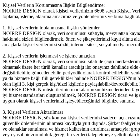
Kişisel Verilerin Korunmasına İlişkin Bilgilendirme;
NOIRRE DESIGN olarak kişisel verilerinizin 6698 sayılı Kişisel Veri
toplama, işleme, aktarma amacımız ve yöntemlerimiz ve buna bağlı olar
1. Kişisel verilerin toplanmasına ilişkin yöntemler
NOIRRE DESIGN olarak, veri sorumlusu sıfatıyla, mevzuattan kaynakla
hakkında sizleri bilgilendirmek, öneri ve şikayetlerinizi kayıt altına 
amaçlarla kişisel verilerinizi sözlü, internet sitesi, sosyal medya mecr
2. Kişisel verilerin işlenmesi ve işleme amaçları
NOIRRE DESIGN olarak, veri sorumlusu sıfatı ile çağrı merkezlerimiz, ya
olmamak üzere her türlü kanallar aracılığı ile; onayınız dahilinde elde
değiştirilebilir, güncellenebilir, periyodik olarak kontrol edilebilir, ye
ya da hizmete bağlı fiili gereklilikler halinde NOIRRE DESIGN'nın bir
olan ilgili 3. kişi gerçek kişi/tüzel kişilerle paylaşılabilir/devredilebili
NOIRRE DESIGN müşterilerinin markalarımızın hizmetlerinden faydalan
iyi hizmet standartları oluşturabilmek, NOIRRE DESIGN ticari ve iş st
uygun olarak kişisel verilerinizi işleyebileceğimizi bilginize sunarız.
3. Kişisel Verilerin Aktarılması
NOIRRE DESIGN, söz konusu kişisel verilerinizi sadece; açık rızanıza i
güvenlik önlemlerinin alınması kaydıyla yurt dışında, Şirket faaliyetleri
ve olanaklar sunulması ve hizmet kalitesinin artırılması amacıyla; grup
veya yasal bir zorunluluk gereği bu verileri talep etmeye yetkili olan k