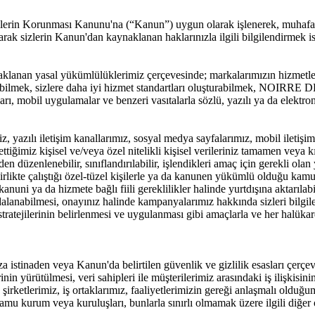
lerin Korunması Kanunu'na (“Kanun”) uygun olarak işlenerek, muhafaza e
ak sizlerin Kanun'dan kaynaklanan haklarınızla ilgili bilgilendirmek is
nan yasal yükümlülüklerimiz çerçevesinde; markalarımızın hizmetl
alabilmek, sizlere daha iyi hizmet standartları oluşturabilmek, NOIRRE D
aları, mobil uygulamalar ve benzeri vasıtalarla sözlü, yazılı ya da elekt
zılı iletişim kanallarımız, sosyal medya sayfalarımız, mobil iletişim ka
 ettiğimiz kişisel ve/veya özel nitelikli kişisel verileriniz tamamen veya kı
niden düzenlenebilir, sınıflandırılabilir, işlendikleri amaç için gerekli o
likte çalıştığı özel-tüzel kişilerle ya da kanunen yükümlü olduğu ka
r, kanuni ya da hizmete bağlı fiili gereklilikler halinde yurtdışına aktarılabi
abilmesi, onayınız halinde kampanyalarımız hakkında sizleri bilgilendi
ratejilerinin belirlenmesi ve uygulanması gibi amaçlarla ve her halüka
stinaden veya Kanun'da belirtilen güvenlik ve gizlilik esasları çerçev
nin yürütülmesi, veri sahipleri ile müşterilerimiz arasındaki iş ilişkis
 şirketlerimiz, iş ortaklarımız, faaliyetlerimizin gereği anlaşmalı olduğu
amu kurum veya kuruluşları, bunlarla sınırlı olmamak üzere ilgili diğer ot