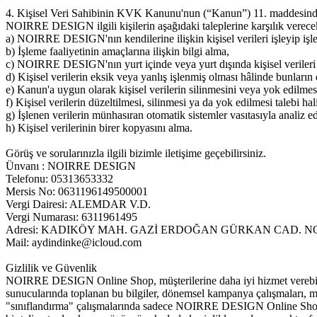
4. Kişisel Veri Sahibinin KVK Kanunu'nun (“Kanun”) 11. maddesind
NOIRRE DESIGN ilgili kişilerin aşağıdaki taleplerine karşılık verecek
a) NOIRRE DESIGN'nın kendilerine ilişkin kişisel verileri işleyip işle
b) İşleme faaliyetinin amaçlarına ilişkin bilgi alma,
c) NOIRRE DESIGN'nın yurt içinde veya yurt dışında kişisel verileri akt
d) Kişisel verilerin eksik veya yanlış işlenmiş olması hâlinde bunların 
e) Kanun'a uygun olarak kişisel verilerin silinmesini veya yok edilmes
f) Kişisel verilerin düzeltilmesi, silinmesi ya da yok edilmesi talebi hali
g) İşlenen verilerin münhasıran otomatik sistemler vasıtasıyla analiz e
h) Kişisel verilerinin birer kopyasını alma.
Görüş ve sorularınızla ilgili bizimle iletişime geçebilirsiniz.
Ünvanı : NOIRRE DESIGN
Telefonu: 05313653332
Mersis No: 0631196149500001
Vergi Dairesi: ALEMDAR V.D.
Vergi Numarası: 6311961495
Adresi: KADIKÖY MAH. GAZİ ERDOĞAN GÜRKAN CAD. NO:
Mail:
aydindinke@icloud.com
Gizlilik ve Güvenlik
NOIRRE DESIGN Online Shop, müşterilerine daha iyi hizmet verebilmek
sunucularında toplanan bu bilgiler, dönemsel kampanya çalışmaları, mü
"sınıflandırma" çalışmalarında sadece NOIRRE DESIGN Online Shop 