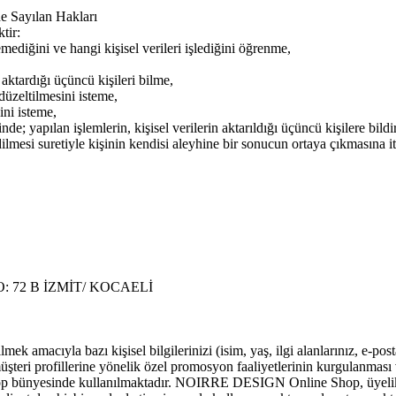
e Sayılan Hakları
tir:
mediğini ve hangi kişisel verileri işlediğini öğrenme,
ardığı üçüncü kişileri bilme,
düzeltilmesini isteme,
ini isteme,
nde; yapılan işlemlerin, kişisel verilerin aktarıldığı üçüncü kişilere bild
dilmesi suretiyle kişinin kendisi aleyhine bir sonucun ortaya çıkmasına i
 72 B İZMİT/ KOCAELİ
 amacıyla bazı kişisel bilgilerinizi (isim, yaş, ilgi alanlarınız, e-
şteri profillerine yönelik özel promosyon faaliyetlerinin kurgulanması 
bünyesinde kullanılmaktadır. NOIRRE DESIGN Online Shop, üyelik for